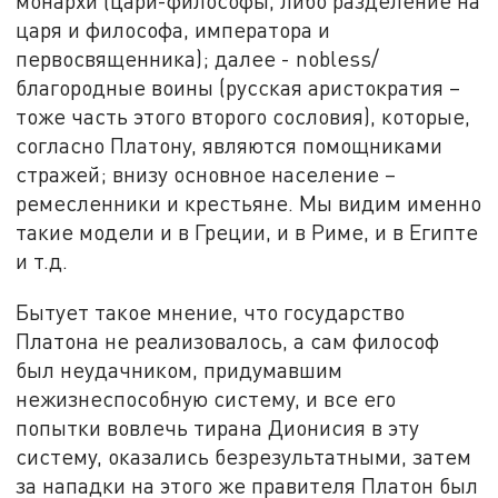
монархи (цари-философы, либо разделение на
царя и философа, императора и
первосвященника); далее - nobless/
благородные воины (русская аристократия –
тоже часть этого второго сословия), которые,
согласно Платону, являются помощниками
стражей; внизу основное население –
ремесленники и крестьяне. Мы видим именно
такие модели и в Греции, и в Риме, и в Египте
и т.д.
Бытует такое мнение, что государство
Платона не реализовалось, а сам философ
был неудачником, придумавшим
нежизнеспособную систему, и все его
попытки вовлечь тирана Дионисия в эту
систему, оказались безрезультатными, затем
за нападки на этого же правителя Платон был