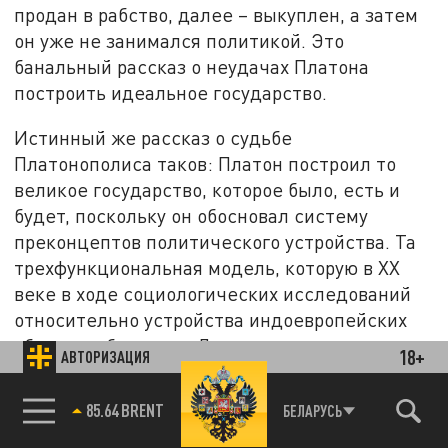
продан в рабство, далее – выкуплен, а затем
он уже не занимался политикой. Это
банальный рассказ о неудачах Платона
построить идеальное государство.
Истинный же рассказ о судьбе
Платонополиса таков: Платон построил то
великое государство, которое было, есть и
будет, поскольку он обосновал систему
преконцептов политического устройства. Та
трехфункциональная модель, которую в XX
веке в ходе социологических исследований
относительно устройства индоевропейских
обществ обнаружил Дюмезиль, есть не что
18+
АВТОРИЗАЦИЯ
иное, как еще один пересказ "Государства"
Платона. Все Средневековье с его тремя
85.64 BRENT
БЕЛАРУСЬ
сословиями – это реализация идеального